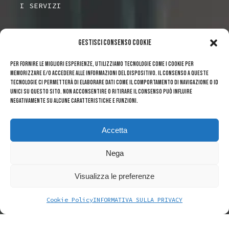
I SERVIZI
DOVE TROVARCI
Gestisci Consenso Cookie
Per fornire le migliori esperienze, utilizziamo tecnologie come i cookie per
Piazza Grande 11, 6600 Locarno
memorizzare e/o accedere alle informazioni del dispositivo. Il consenso a queste
tecnologie ci permetterà di elaborare dati come il comportamento di navigazione o ID
unici su questo sito. Non acconsentire o ritirare il consenso può influire
+ 41 (0)91 751 62 03
negativamente su alcune caratteristiche e funzioni.
Accetta
info@coltelleriabianda.ch
Nega
Visualizza le preferenze
Cookie Policy
INFORMATIVA SULLA PRIVACY